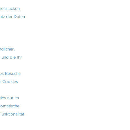
heitslücken
utz der Daten
dlicher,
 und die Ihr
res Besuchs
se Cookies
ies nur im
utomatische
unktionalität