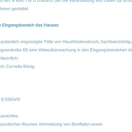
t Art. 6 Abs. 1 lit. b DSGVO, der die Verarbeitung von Daten zur Erfü
hmen gestattet.
m Eingangsbereich des Hauses:
polizeilich angezeigter Fälle von Hausfriedensbruch, Sachbeschädi
agnerstraße 65 eine Videoüberwachung in den Eingangsbereichen 
twortlich:
ch. Cornelia König
t. f) DSGVO
srechtes,
erapeutischen Raumes Vermeidung von Straftaten sowie