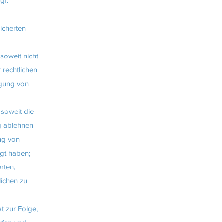
gf.
icherten
soweit nicht
 rechtlichen
igung von
soweit die
ng ablehnen
ng von
gt haben;
rten,
lichen zu
t zur Folge,