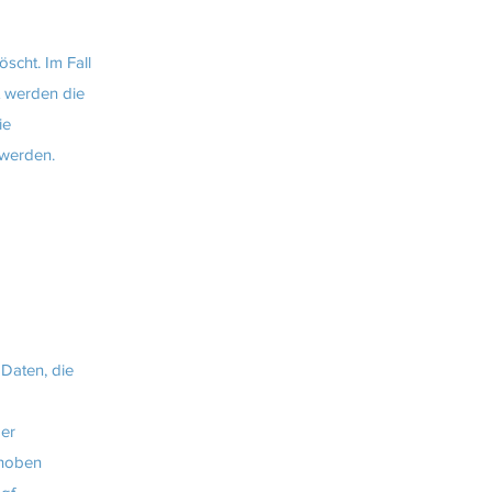
scht. Im Fall
t werden die
ie
 werden.
Daten, die
der
rhoben