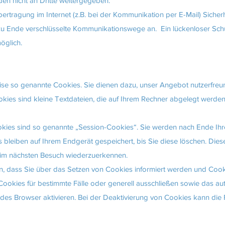
rden nicht an Dritte weitergegeben.
bertragung im Internet (z.B. bei der Kommunikation per E-Mail) Sicher
 zu Ende verschlüsselte Kommunikationswege an. Ein lückenloser Sch
möglich.
ise so genannte Cookies. Sie dienen dazu, unser Angebot nutzerfreun
okies sind kleine Textdateien, die auf Ihrem Rechner abgelegt werden
okies sind so genannte „Session-Cookies“. Sie werden nach Ende Ih
 bleiben auf Ihrem Endgerät gespeichert, bis Sie diese löschen. Die
eim nächsten Besuch wiederzuerkennen.
en, dass Sie über das Setzen von Cookies informiert werden und Cook
 Cookies für bestimmte Fälle oder generell ausschließen sowie das a
es Browser aktivieren. Bei der Deaktivierung von Cookies kann die F