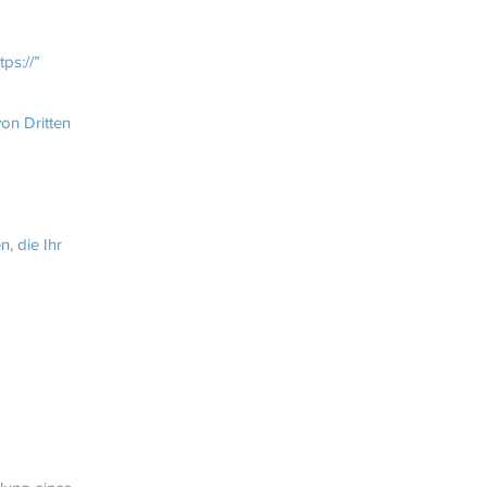
ps://”
von Dritten
, die Ihr