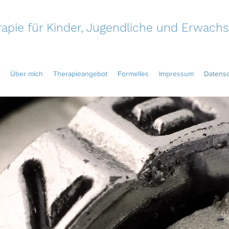
apie für Kinder, Jugendliche und Erwac
Über mich
Therapieangebot
Formelles
Impressum
Datens