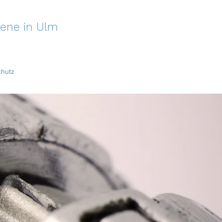
hsene
in Ulm
chutz