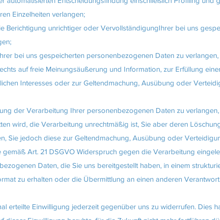
 automatisierten Entscheidungsfindung einschließlich Profiling und g
ren Einzelheiten verlangen;
 Berichtigung unrichtiger oder VervollständigungIhrer bei uns gespe
gen;
rer bei uns gespeicherten personenbezogenen Daten zu verlangen, 
hts auf freie Meinungsäußerung und Information, zur Erfüllung einer
ntlichen Interesses oder zur Geltendmachung, Ausübung oder Verteid
ng der Verarbeitung Ihrer personenbezogenen Daten zu verlangen, 
itten wird, die Verarbeitung unrechtmäßig ist, Sie aber deren Löschu
gen, Sie jedoch diese zur Geltendmachung, Ausübung oder Verteidigu
e gemäß Art. 21 DSGVO Widerspruch gegen die Verarbeitung eingele
ogenen Daten, die Sie uns bereitgestellt haben, in einem strukturie
mat zu erhalten oder die Übermittlung an einen anderen Verantwort
 erteilte Einwilligung jederzeit gegenüber uns zu widerrufen. Dies ha