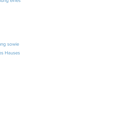
llung eines
gung sowie
des Hauses